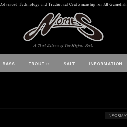
Advanced Technology and Traditional Craftsmanship for All Gamefish
A Total Balance of The Highest Peak.
BASS
TROUT
SALT
INFORMATION
INFORMA