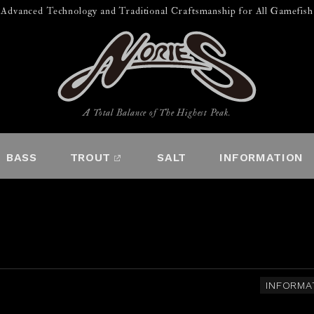
Advanced Technology and Traditional Craftsmanship for All Gamefish
A Total Balance of The Highest Peak.
BASS
TROUT
SALT
INFORMATION
INFORMA