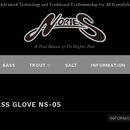
Advanced Technology and Traditional Craftsmanship for All Gamefish
A Total Balance of The Highest Peak.
BASS
TROUT
SALT
INFORMATION
SS GLOVE NS-05
INFORMA