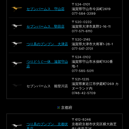
〒524-0101
セブンパームス 守山店
滋賀県守山市今浜町2619
077-584-3399
〒520-0232
セブンパームス 堅田店
滋賀県大津市真野2-16-11
077-571-6110
〒520-2145
つり具のブンブン 大津店
滋賀県大津市大将軍1-28-1
077-547-3701
〒524-0102
つりどうぐ一休 滋賀守山
滋賀県守山市水保町1130番
店
地-1
077-585-5011
〒521-1235
滋賀県東近江市伊庭町1269 カ
セブンパームス 能登川店
ヌーランド内
0748-42-5709
京都府
〒612-8246
つり具のブンブン 京都伏
京都府京都市伏見区横大路芝
見店
生1 伏見店2F