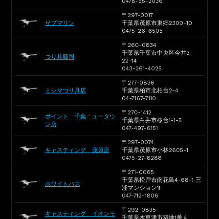
0478-55-2036
〒297-0017
サブマリン
千葉県茂原市東郷2300-10
0475-26-6505
〒260-0834
千葉県千葉市中央区今井3-
つり具藤岡
22-14
043-261-4025
〒277-0836
ミシマつり具店
千葉県柏市北柏台2-4
04-7167-7110
〒270-1412
ポイント 千葉ニュータウ
千葉県白井市桜台1-1-5
ン店
047-497-6151
〒297-0074
キャスティング 茂原店
千葉県茂原市小林2605-1
0475-27-8288
〒271-0065
千葉県松戸市南花島4-68-1 三
ホワイトバス
浦マンション1F
047-712-1806
〒292-0835
キャスティング イオンモ
千葉県木更津市築地1番４