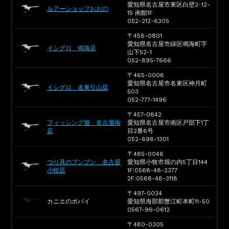
愛知県名古屋市東区白壁2-12-
ルアーショップおおの
15 南館1F
052-212-6305
〒458-0801
愛知県名古屋市緑区鳴海町字
イシグロ 鳴海店
山下52-1
052-895-7666
〒465-0006
愛知県名古屋市名東区神月町
イシグロ 名東引山店
503
052-777-1496
〒457-0842
フィッシング遊 名古屋南
愛知県名古屋市南区戸部下1丁
店
目2番6号
052-698-1301
〒485-0046
つり具のブンブン 名古屋
愛知県小牧市堀の内5丁目144
小牧店
1F:0568-48-2377
2F:0568-48-3118
〒497-0034
カニエのポパイ
愛知県海部郡蟹江町本町11-50
0567-96-0612
〒480-0305