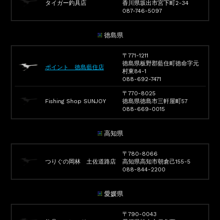
タイガー釣具店
香川県坂出市宮下町2-34
087-746-5097
徳島県
〒771-1211
徳島県板野郡藍住町徳命字元
ポイント 徳島藍住店
村東84-1
088-692-7471
〒770-8025
Fishing Shop SUNJOY
徳島県徳島市三軒屋町57
088-669-0015
高知県
〒780-8066
つりぐの岡林 土佐道路店
高知県高知市朝倉己155-5
088-844-2200
愛媛県
〒790-0043