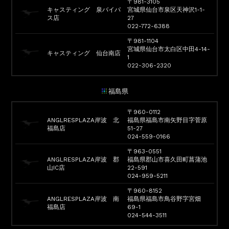
〒981-3105
キャスティング 泉バイパ
宮城県仙台市泉区天神沢1-1-
ス店
27
022-772-6388
〒981-1104
宮城県仙台市太白区中田4-14-
キャスティング 仙台南店
1
022-306-2320
福島県
〒960-0112
ANGLRESPLAZA岸波 北
福島県福島市南矢野目字菅原
福島店
51-27
024-559-0166
〒963-0551
ANGLRESPLAZA岸波 郡
福島県郡山市喜久田町菖蒲池
山IC店
22-591
024-959-5211
〒960-8152
ANGLRESPLAZA岸波 南
福島県福島市鳥谷野字宮畑
福島店
69-1
024-544-3511