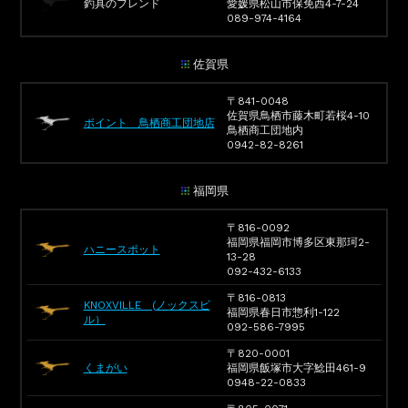
釣具のフレンド
愛媛県松山市保免西4-7-24
089-974-4164
佐賀県
〒841-0048
佐賀県鳥栖市藤木町若桜4-10
ポイント 鳥栖商工団地店
鳥栖商工団地内
0942-82-8261
福岡県
〒816-0092
福岡県福岡市博多区東那珂2-
ハニースポット
13-28
092-432-6133
〒816-0813
KNOXVILLE (ノックスビ
福岡県春日市惣利1-122
ル）
092-586-7995
〒820-0001
くまがい
福岡県飯塚市大字鯰田461-9
0948-22-0833