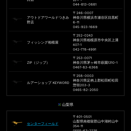
044-813-0881
〒246-0007
アウトドアワールドつきみ
神奈川県横浜市瀬谷区目黒町
野店
6-11
045-923-1669
〒252-0243
神奈川県相模原市中央区上溝
フィッシング相模屋
407-1
042-778-4991
〒253-0071
ZIP（ジップ）
神奈川県茅ヶ崎市萩園1310-1
0467-83-6368
〒258-0003
神奈川県足柄上郡松田町松田
ルアーショップ KEYWORD
惣領203-3
0465-82-2050
山梨県
〒401-0501
山梨県南都留郡山中湖村山中
センターフィールド
354-11
0555-63-2235