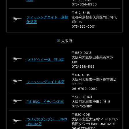
075-604-6930
〒612-8418
フィッシングエイト 京都
京都府京都市伏見区竹田向代
伏見店
町605
075-672-0001
大阪府
〒589-0013
大阪府大阪狭山市茱萸木3-
つりどうぐ一休 狭山店
1381
072-368-1185
〒547-0014
大阪府大阪市平野区長吉川辺
フィッシングエイト本店
3-1-33
06-6799-0080
〒563-0043
FISHING イチバン池田
大阪府池田市神田2-16-5
072-752-1181
〒530-0011
つりぐのブンブン LINKS
大阪市北区大深町1-1 ヨドバシ
UMEDA店
梅田タワーLINKS UMEDA 7F
06-6372-8310