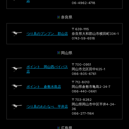
店
06-4962-4718
奈良県
〒639-1115
つり具のブンブン 郡山店
奈良県大和郡山市横田町334-1
0743-59-6518
岡山県
〒700-0951
ポイント 岡山西バイパス
岡山市北区田中625-1
店
086-805-6761
〒712-8013
ポイント 倉敷水島店
岡山県倉敷市亀島2-24-7
086-440-0661
〒703-8282
岡山県岡山市中区平井4-24-
つり具のわたなべ 平井店
36
086-277-1164
広島県