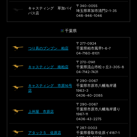
〒340-0055
キャスティング 草加バイ
埼玉県草加市清門2-1-35
パス店
048-946-1046
千葉県
〒277-0924
つり具のブンブン 柏店
千葉県柏市風早1-6-7
04-7160-8101
〒270-0141
キャスティング 南柏店
千葉県流山市松ヶ丘3-305-8
04-7142-7431
〒290-0067
キャスティング 市原16号
千葉県市原市八幡海岸通
店
1963-3
0436-40-2085
〒290-0067
千葉県市原市八幡海岸通り
上州屋 市原店
1967-11
0436-43-2275
〒287-0003
アタック５ 佐原店
千葉県香取市佐原イ4187-1