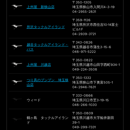
〒350-1305
上州屋 新狭山店
埼玉県狭山市入間川4-3-19
04-2955-2831
〒359-1126
埼玉県所沢市西住吉10‐14富士
所沢タックルアイランド
ビル1Ｆ
04-2939-3721
〒343-0826
越谷タックルアイランド・
埼玉県越谷市蒲生3-15-6
バス
048-971-5222
〒350-0822
上州屋 川越店
埼玉県川越市山田字西町934-1
049-224-3508
〒350-1332
つり具のブンブン 埼玉狭
埼玉県狭山市下奥富505-1
山店
04-2946-7631
〒333-0866
ウィード
埼玉県川口市芝3-19-15
048-266-1030
〒350-0809
鶴ヶ島 タックルアイラン
埼玉県川越市大字鯨井新田
ド
39-1
049-299-7331