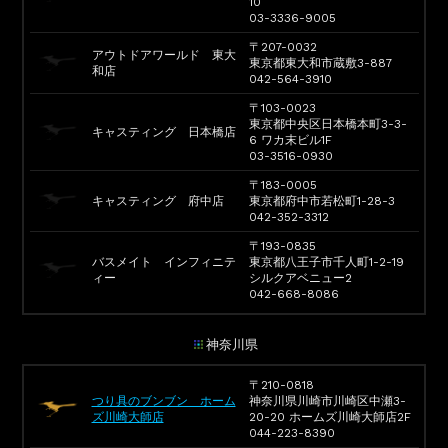
10
03-3336-9005
〒207-0032
アウトドアワールド 東大
東京都東大和市蔵敷3-887
和店
042-564-3910
〒103-0023
東京都中央区日本橋本町3-3-
キャスティング 日本橋店
6 ワカ末ビル1F
03-3516-0930
〒183-0005
キャスティング 府中店
東京都府中市若松町1-28-3
042-352-3312
〒193-0835
バスメイト インフィニテ
東京都八王子市千人町1-2-19
ィー
シルクアベニュー2
042-668-8086
神奈川県
〒210-0818
つり具のブンブン ホーム
神奈川県川崎市川崎区中瀬3-
ズ川崎大師店
20-20 ホームズ川崎大師店2F
044-223-8390