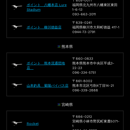
〒805-0071
ポイント 八幡本店 Lure
福岡県北九州市八幡東区東田
Stadium
1-6-13
093-663-2011
〒839-0241
ポイント 柳川徳益店
福岡県柳川市大和町徳益 417-1
0944-73-2791
熊本県
〒860-0833
ポイント 熊本流通団地
熊本県熊本市中央区平成3-
店
22-23
096-334-5751
〒861-8002
山本釣具 菊陽バイパス店
熊本市北区弓削4丁目14-21
096-339-2888
宮崎県
〒886-0212
宮崎県小林市野尻町東麓5071-
Rocket
1