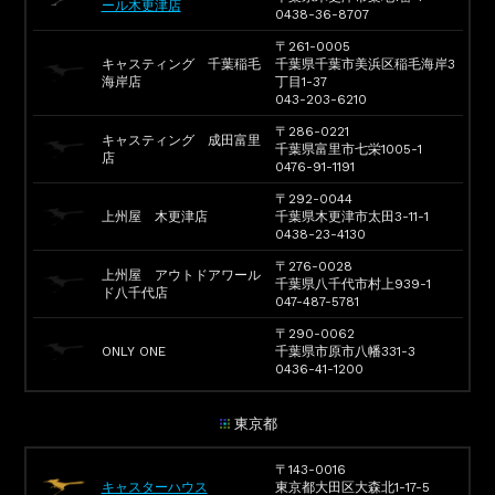
ール木更津店
0438-36-8707
〒261-0005
キャスティング 千葉稲毛
千葉県千葉市美浜区稲毛海岸3
海岸店
丁目1-37
043-203-6210
〒286-0221
キャスティング 成田富里
千葉県富里市七栄1005-1
店
0476-91-1191
〒292-0044
上州屋 木更津店
千葉県木更津市太田3-11-1
0438-23-4130
〒276-0028
上州屋 アウトドアワール
千葉県八千代市村上939-1
ド八千代店
047-487-5781
〒290-0062
ONLY ONE
千葉県市原市八幡331-3
0436-41-1200
東京都
〒143-0016
キャスターハウス
東京都大田区大森北1-17-5