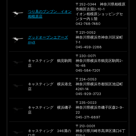
〒252-0344 神奈川県相模原
市南区古淵2-10-1
つり具のブンブン イオン
イオン相模原ショッピングセ
相模原店
ンター内１階
042-768-7480
〒221-0052
グッドオープンエアーズ
神奈川県横浜市神奈川区栄町
myX
7-1
045-459-2288
〒230-0071
キャスティング 鶴見駒岡
神奈川県横浜市鶴見区駒岡2-
店
16-48
045-584-7201
〒224-0053
キャスティング 横浜港北
神奈川県横浜市都筑区池辺町
店
4261-14
045-929-3723
〒235-0023
キャスティング 横浜磯子
神奈川県横浜市磯子区森2-9-
店
22
045-271-6897
〒213-0001
キャスティング 246溝の
神奈川県川崎市高津区溝口6丁
口店
目11-1