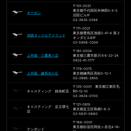
〒101-0021
東京都千代田区外神田5-5-5
キーポン
沼田ビル1F
03-3835-0344
〒171-0021
東京都豊島区池袋2-47-6 第２
池袋タックルアイランド
オンダビルB1F
03-5958-0254
〒181-0004
上州屋 三鷹東八店
東京都三鷹市新川６6-23-24
0422-41-1777
〒179-0075
上州屋 練馬光が丘
東京都練馬区高松5-12-1
03-3995-2855
〒135-0001 東京都江東区毛
キャスティング 錦糸町店
利1-12-10
03-3634-0700
〒121-0815
キャスティング 足立環七
東京都足立区島根1-8-3
店
03-5831-0860
〒166-0001
東京都杉並区阿佐ヶ谷北4-16-
テンポンド