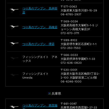
〒577-0063
つり具のブンブン 高井田
大阪府東大阪市川俣1-15-29
店
06-6785-2937
〒569-0034
大阪府高槻市大塚町5-1-5 ジ
つり具のブンブン 高槻店
ョーシン高槻大塚店2F
072-670-3711
〒599-8102
つり具のブンブン 堺店
大阪府堺市東区石原町2-1-1
072-250-7550
〒566-0033
フィッシングエイト アネ
大阪府摂津市学園町1-1-33
ックス
072-636-0820
〒530-0001
フィッシングエイト
大阪府大阪市北区梅田1丁目2-
Umeda
2-100 大阪駅前第二ビル1階
06-6346-1000
兵庫県
〒661-0047
つり具のブンブン 西昆陽
兵庫県尼崎市西昆陽1-27-33