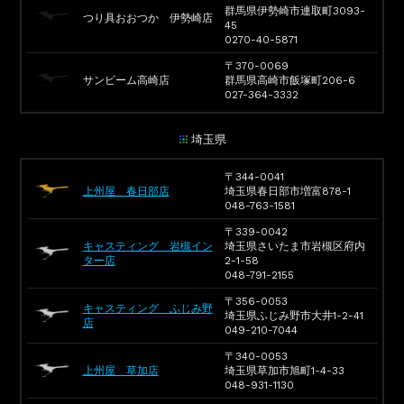
群馬県伊勢崎市連取町3093-
つり具おおつか 伊勢崎店
45
0270-40-5871
〒370-0069
サンビーム高崎店
群馬県高崎市飯塚町206-6
027-364-3332
埼玉県
〒344-0041
上州屋 春日部店
埼玉県春日部市増富878-1
048-763-1581
〒339-0042
キャスティング 岩槻イン
埼玉県さいたま市岩槻区府内
ター店
2-1-58
048-791-2155
〒356-0053
キャスティング ふじみ野
埼玉県ふじみ野市大井1-2-41
店
049-210-7044
〒340-0053
上州屋 草加店
埼玉県草加市旭町1-4-33
048-931-1130