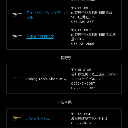
〒409-3866
フィッシングショップ バ
山梨県中巨摩郡昭和町西条
レル
5001三井ビル1F
055-230-8577
〒409-3867
山梨県中巨摩郡昭和町清水新
上州屋甲府昭和店
居1331-2
055-231-2556
長野県
〒399-0706
長野県塩尻市広丘原新田571-8
Fishing Tools Shop BOO.
エメロードビル102
0263-51-0087
0263-51-0087
岐阜県
〒502-0914
バックラッシュ
岐阜県岐阜市菅生7-1-13
058-296-3738