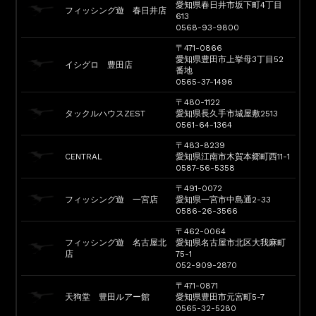
愛知県春日井市坂下町4丁目
フィッシング遊 春日井店
613
0568-93-9800
〒471-0866
愛知県豊田市上挙母3丁目52
イシグロ 豊田店
番地
0565-37-1496
〒480-1122
タックルハウスZEST
愛知県長久手市城屋敷2513
0561-64-1364
〒483-8239
CENTRAL
愛知県江南市木賀本郷町西11-1
0587-56-5358
〒491-0072
フィッシング遊 一宮店
愛知県一宮市中島通2-33
0586-26-3566
〒462-0064
フィッシング遊 名古屋北
愛知県名古屋市北区大我麻町
店
75-1
052-909-2870
〒471-0871
天狗堂 豊田ルアー館
愛知県豊田市元宮町5-7
0565-32-5280