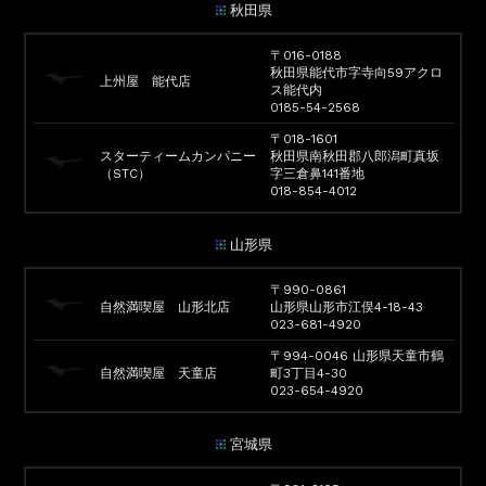
秋田県
〒016-0188
秋田県能代市字寺向59アクロ
上州屋 能代店
ス能代内
0185-54-2568
〒018-1601
スターティームカンパニー
秋田県南秋田郡八郎潟町真坂
（STC）
字三倉鼻141番地
018-854-4012
山形県
〒990-0861
自然満喫屋 山形北店
山形県山形市江俣4-18-43
023-681-4920
〒994-0046 山形県天童市鶴
自然満喫屋 天童店
町3丁目4-30
023-654-4920
宮城県