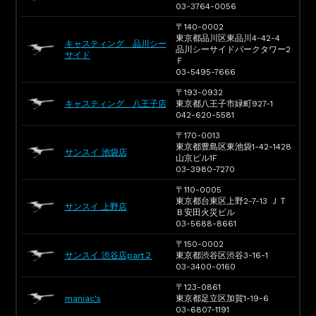
03-3764-0056
〒140-0002
東京都品川区東品川4-42-4
キャスティング 品川シー
品川シーサイドパークタワー2
サイド
Ｆ
03-5495-7666
〒193-0932
キャスティング 八王子店
東京都八王子市緑町927-1
042-620-5581
〒170-0013
東京都豊島区東池袋1-42-1428
サンスイ 池袋店
山京ビル1F
03-3980-7270
〒110-0005
東京都台東区上野2-7-13 ＪＴ
サンスイ 上野店
Ｂ安田火災ビル
03-5688-8661
〒150-0002
サンスイ 渋谷店part２
東京都渋谷区渋谷3-16-1
03-3400-0160
〒123-0861
maniac's
東京都足立区加賀1-19-6
03-6807-1191