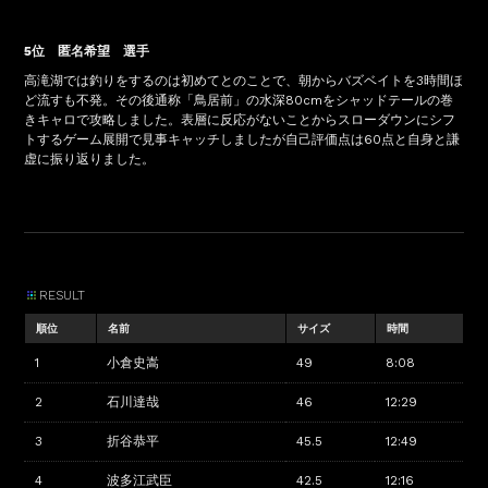
5位 匿名希望 選手
高滝湖では釣りをするのは初めてとのことで、朝からバズベイトを3時間ほ
ど流すも不発。その後通称「鳥居前」の水深80cmをシャッドテールの巻
きキャロで攻略しました。表層に反応がないことからスローダウンにシフ
トするゲーム展開で見事キャッチしましたが自己評価点は60点と自身と謙
虚に振り返りました。
RESULT
順位
名前
サイズ
時間
1
小倉史嵩
49
8:08
2
石川達哉
46
12:29
3
折谷恭平
45.5
12:49
4
波多江武臣
42.5
12:16