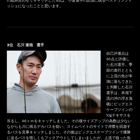
の組み合わせでキャッチした1匹は、小倉選手の記憶に残るベストワンフィ
ッシュになったことと思います。
2位 石川 達哉 選手
自己評価点は
95点と評価し
た石川選手。季
節の進行ととも
に上流の魚が本
湖に落ちてきた
と判断した石川
選手は、本湖下
流の沖の浮き漁
礁にビッグエス
ケープツインの
10gテキサスを
吊るし、46ｃｍをキャッチしました。その後サイズアップの為数は少ない
ながらも川に残るデカバスを狙い、スイムベイトのサイトで岸際を回遊す
るバスを見事キャッチしました。その後はビッグエスケープツインで優勝
に迫るバスを惜しくもフックアウトしてしまいましたが、上流で狙った魚