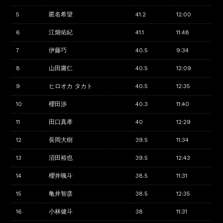
5
匿名希望
41.2
12:00
6
江畑佑紀
41.1
11:48
7
伊藤巧
40.5
9:34
8
山田庸仁
40.5
12:09
9
ヒロオカ タカト
40.5
12:35
10
櫻田渉
40.3
11:40
11
田口真孝
40
12:29
12
長岡大樹
39.5
11:34
13
沼田裕也
39.5
12:43
14
櫻井颯斗
38.5
11:31
15
亀井智彦
38.5
12:35
16
小林健斗
38
11:31