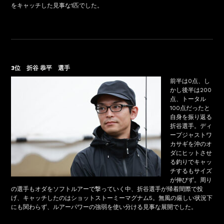
をキャッチした見事な1匹でした。
3位 折谷 恭平 選手
前半は0点、し
かし後半は200
点、トータル
100点だったと
自身を振り返る
折谷選手。ディ
ープジャストワ
カサギを沖のオ
ダにヒットさせ
る釣りでキャッ
チするもサイズ
が伸びず。周り
の選手もオダをソフトルアーで撃っていく中、折谷選手が帰着間際で投
げ、キャッチしたのはショットストーミーマグナム5。無風の厳しい状況下
にも関わらず、ルアーパワーの強弱を使い分ける見事な展開でした。