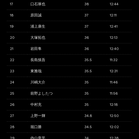
17
口石琢也
38
12:44
18
原田誠
37
12:11
19
浦上康生
37
12:41
20
大塚拓也
36
12:13
21
岩田隼
36
12:40
22
長島慎吾
35.5
11:32
23
東雅哉
35.5
12:31
24
川嶋大介
35
11:46
25
前野よしたつ
35
11:56
26
中村充
35
12:18
27
上野一輝
34.8
12:50
28
堀口勝
34.5
12:02
29
内山章平
34
12:38