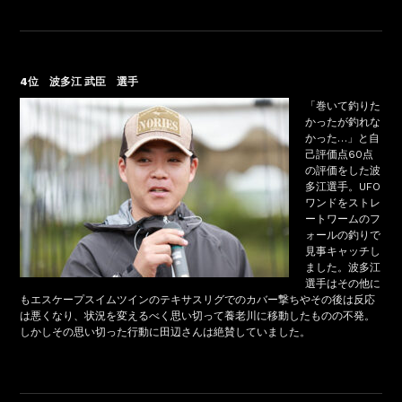
4位 波多江 武臣 選手
「巻いて釣りた
かったが釣れな
かった…」と自
己評価点60点
の評価をした波
多江選手。UFO
ワンドをストレ
ートワームのフ
ォールの釣りで
見事キャッチし
ました。波多江
選手はその他に
もエスケープスイムツインのテキサスリグでのカバー撃ちやその後は反応
は悪くなり、状況を変えるべく思い切って養老川に移動したものの不発。
しかしその思い切った行動に田辺さんは絶賛していました。