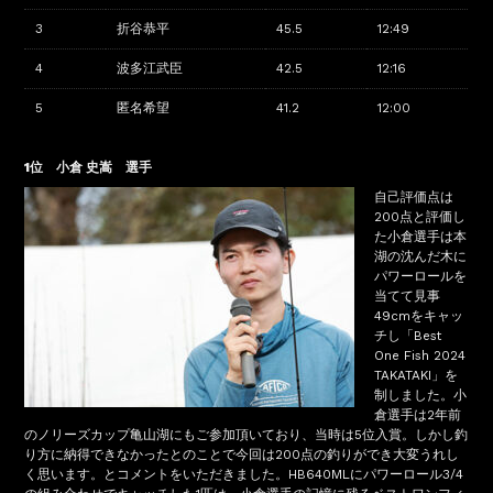
3
折谷恭平
45.5
12:49
4
波多江武臣
42.5
12:16
5
匿名希望
41.2
12:00
1位 小倉 史嵩 選手
自己評価点は
200点と評価し
た小倉選手は本
湖の沈んだ木に
パワーロールを
当てて見事
49cmをキャッ
チし「Best
One Fish 2024
TAKATAKI」を
制しました。小
倉選手は2年前
のノリーズカップ亀山湖にもご参加頂いており、当時は5位入賞。しかし釣
り方に納得できなかったとのことで今回は200点の釣りができ大変うれし
く思います。とコメントをいただきました。HB640MLにパワーロール3/4