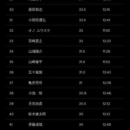
30
柴田智志
33.5
12:15
31
小荷田通弘
33.5
12:41
32
オノ ユウスケ
32
11:55
33
宮崎貴之
32
12:23
34
山城陽介
31.5
11:28
35
山崎修平
31.4
11:52
36
五十嵐慎
31.3
12:43
37
亀井亮司
31
12:36
38
小池 悟
30.8
12:46
39
天笠由貴
30.5
12:12
40
鈴木健太郎
30
12:13
41
斉藤成哉
30
12:48