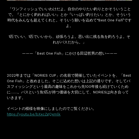
「ワンフィッシュでいいわけだよ。自分のやりたい釣りとかそういうこと
で。『とにかく釣れればいい』とか『いっぱい釣りたい』とか、そういう
時代をみんなも超えてくれと。そういう願いを込めて“Best One Fish”です
よ。
1匹でいい、1匹でいいから、頑張ろうよ。思い出に残る魚を釣ろうよ。そ
れがバスだから。」
———「Best One Fish」にかける田辺哲男の想い———
2022年までは「NORIES CUP」の名前で開催していたイベントを、「Best
One Fish」と改めました。そこに込めた想いは上記の通りです。そしてバ
スフィッシングという最高の趣味をこれから先100年後も続けていくため
に……。バスという魚1匹が持つ価値を大切にして、NORIESは向き合って
いきます。
イベントの模様を映像にしましたのでご覧ください。
https://youtu.be/bXxcZgQxmlk