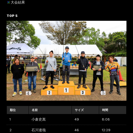
大会結果
TOP 5
順位
名前
サイズ
時間
1
小倉史嵩
49
8:08
2
石川達哉
46
12:29