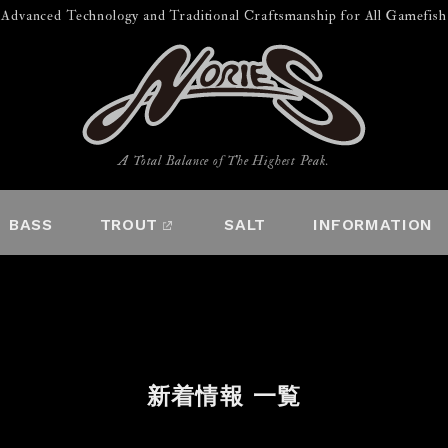
Advanced Technology and Traditional Craftsmanship for All Gamefish
A Total Balance of The Highest Peak.
BASS
TROUT
SALT
INFORMATION
新着情報 一覧