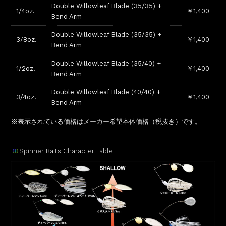
Double Willowleaf Blade (35/35) +
1/4oz.
￥1,400
Bend Arm
Double Willowleaf Blade (35/35) +
3/8oz.
￥1,400
Bend Arm
Double Willowleaf Blade (35/40) +
1/2oz.
￥1,400
Bend Arm
Double Willowleaf Blade (40/40) +
3/4oz.
￥1,400
Bend Arm
※表示されている価格はメーカー希望本体価格（税抜き）です。
Spinner Baits Character Table