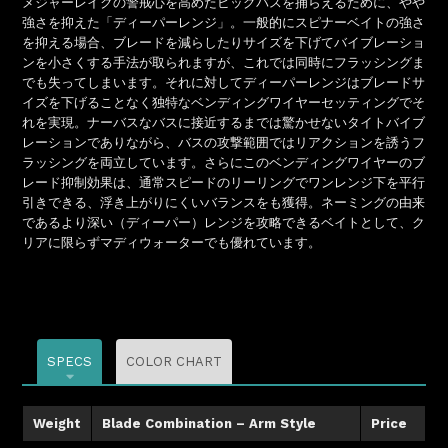
メジャーレイクの警戒心を高めたビッグバスを捕らえるために、やや
強さを抑えた「ディーパーレンジ」。一般的にスピナーベイトの強さ
を抑える場合、ブレードを減らしたりサイズを下げてバイブレーショ
ンを小さくする手法が取られますが、これでは同時にフラッシングま
でも失ってしまいます。それに対してディーパーレンジはブレードサ
イズを下げることなく独特なベンディングワイヤーセッティングでそ
れを実現。ナーバスなバスに接近するまでは驚かせないタイトバイブ
レーションでありながら、バスの攻撃範囲ではリアクションを誘うフ
ラッシングを両立しています。さらにこのベンディングワイヤーのブ
レード抑制効果は、通常スピードのリーリングでワンレンジ下を平行
引きできる、浮き上がりにくいバランスをも獲得。ネーミングの由来
であるより深い（ディーパー）レンジを攻略できるベイトとして、ク
リアに限らずマディウォーターでも優れています。
SPECS
COLOR CHART
Weight
Blade Combination – Arm Style
Price