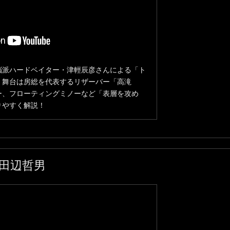
脳派ハードベイター・津輕辰彦さんによる「ト
！舞台は房総を代表するリザーバー「高滝
ー、フローティングミノーなど「表層を攻め
りやすく解説！
田辺哲男