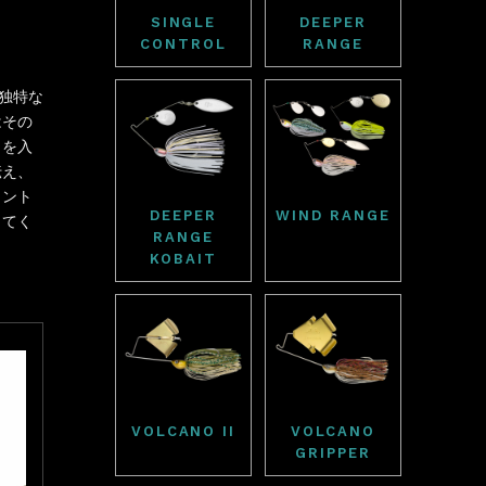
SINGLE
DEEPER
CONTROL
RANGE
独特な
はその
クを入
伝え、
メント
DEEPER
WIND RANGE
きてく
RANGE
KOBAIT
VOLCANO II
VOLCANO
GRIPPER