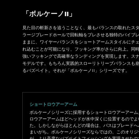
「ボルケーノII」
見た目の斬新さを追うことなく、最もバランスの取れたスタ
ラージブレードホールで回転軸をブレさせる独特のバイブ
ままに、ワイヤーバランスをショートアームスタイルにチ
れ込むことが可能になり、フッキング率がさらに向上。同
強いフッキングで高確率なランディングを実現します。ス
モデルです。もちろん実践的スローリトリーブバランスも
るバズベイト。それが「ボルケーノII」シリーズです。
ショートロウアーアーム
ボルケーノシリーズに採用するショートロウアーアーム
ロウアーアームほどヘッドが水中深くに位置するのでよ
た。しかしながらほとんどの場合は、バスはブレードへ
まいがち。ボルケーノシリーズならではの、このオリジ
が、より高度なバズベイトフィッシングを実現させたの