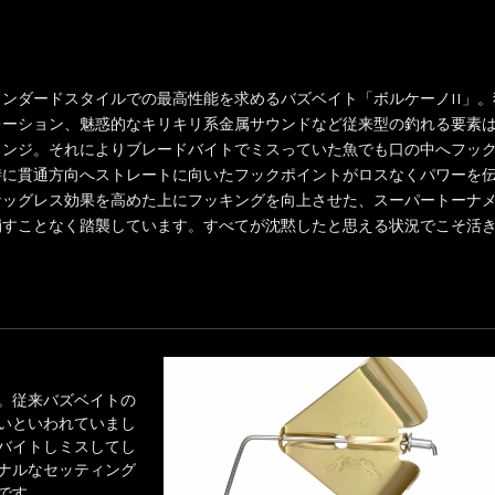
ンダードスタイルでの最高性能を求めるバズベイト「ボルケーノII」。
レーション、魅惑的なキリキリ系金属サウンドなど従来型の釣れる要素
ェンジ。それによりブレードバイトでミスっていた魚でも口の中へフッ
時に貫通方向へストレートに向いたフックポイントがロスなくパワーを
ナッグレス効果を高めた上にフッキングを向上させた、スーパートーナ
崩すことなく踏襲しています。すべてが沈黙したと思える状況でこそ活
。従来バズベイトの
いといわれていまし
バイトしミスしてし
ナルなセッティング
です。